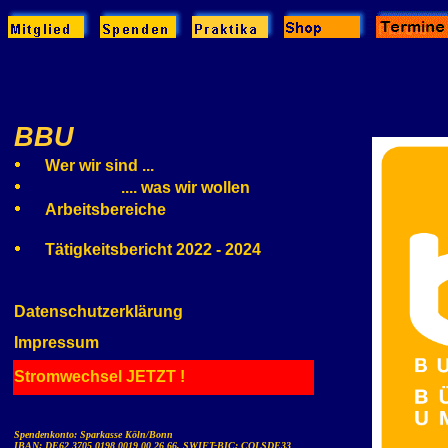
BBU
Wer wir sind ...
... ..............
.
.... was wir wollen
Arbeitsbereiche
Tätigkeitsbericht 2022 - 2024
Datenschutzerklärung
Impressum
Stromwechsel JETZT !
Spendenkonto: Sparkasse Köln/Bonn
IBAN: DE62 3705 0198 0019 00 26 66, SWIFT-BIC: COLSDE33